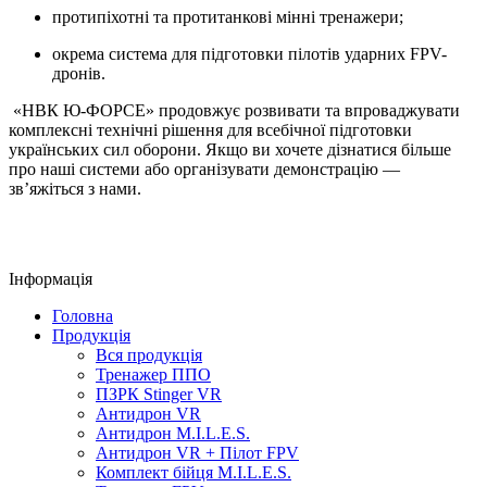
протипіхотні та протитанкові мінні тренажери;
окрема система для підготовки пілотів ударних FPV-
дронів.
«НВК Ю-ФОРСЕ» продовжує розвивати та впроваджувати
комплексні технічні рішення для всебічної підготовки
українських сил оборони. Якщо ви хочете дізнатися більше
про наші системи або організувати демонстрацію —
зв’яжіться з нами.
Інформація
Головна
Продукція
Вся продукція
Тренажер ППО
ПЗРК Stinger VR
Антидрон VR
Антидрон M.I.L.E.S.
Антидрон VR + Пілот FPV
Комплект бійця M.I.L.E.S.