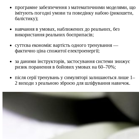
програмне забезпечення з математичними моделями, що
імітують погодні умови та поведінку набою (рикошети,
балiстику);
навчання в умовах, наближених до реальних, без
використання реальних боєприпасів;
суттєва економія: вартість одного тренування —
фактично ціна спожитої електроенергії;
за даними інструкторів, застосування системи знижує
ризик поранення в бойових умовах на 60–70%;
після серії тренувань у симуляторі залишаються лише 1–
2 виходи з реальною зброєю для шліфування навичок.