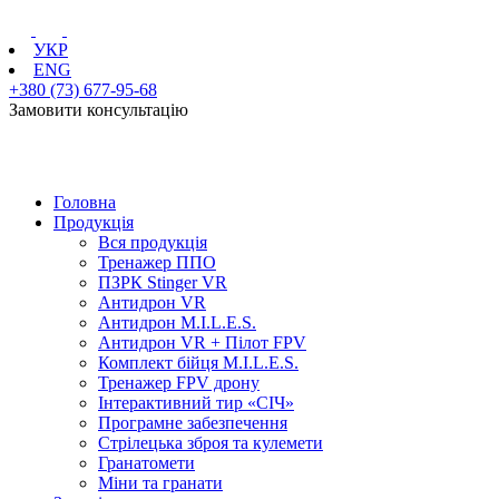
УКР
ENG
+380 (73) 677-95-68
Замовити консультацію
Головна
Продукція
Вся продукція
Тренажер ППО
ПЗРК Stinger VR
Антидрон VR
Антидрон M.I.L.E.S.
Антидрон VR + Пілот FPV
Комплект бійця M.I.L.E.S.
Тренажер FPV дрону
Інтерактивний тир «СІЧ»
Програмне забезпечення
Стрілецька зброя та кулемети
Гранатомети
Міни та гранати