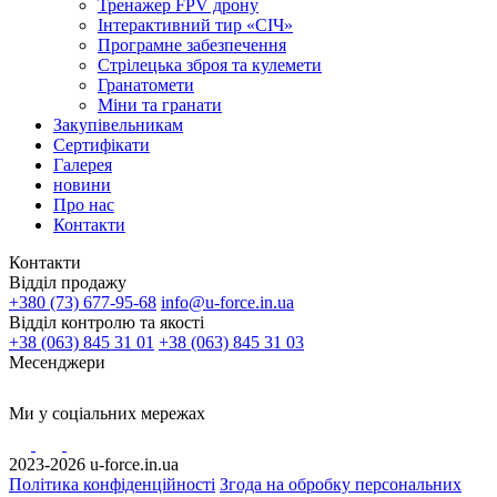
Тренажер FPV дрону
Інтерактивний тир «СІЧ»
Програмне забезпечення
Стрілецька зброя та кулемети
Гранатомети
Міни та гранати
Закупівельникам
Сертифікати
Галерея
новини
Про нас
Контакти
Контакти
Відділ продажу
+380 (73) 677-95-68
info@u-force.in.ua
Відділ контролю та якості
+38 (063) 845 31 01
+38 (063) 845 31 03
Месенджери
Ми у соціальних мережах
2023-2026 u-force.in.ua
Політика конфіденційності
Згода на обробку персональних