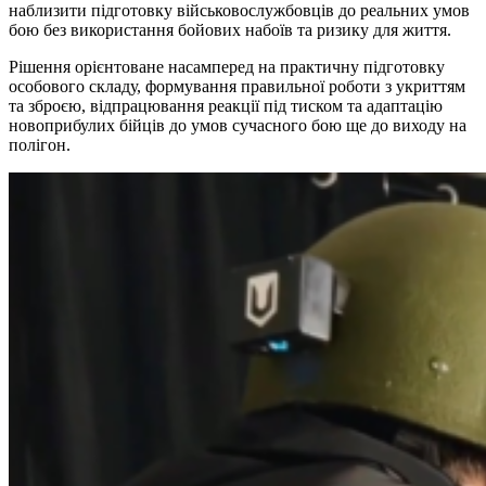
наблизити підготовку військовослужбовців до реальних умов
бою без використання бойових набоїв та ризику для життя.
Рішення орієнтоване насамперед на практичну підготовку
особового складу, формування правильної роботи з укриттям
та зброєю, відпрацювання реакції під тиском та адаптацію
новоприбулих бійців до умов сучасного бою ще до виходу на
полігон.