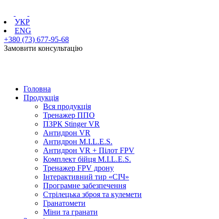
УКР
ENG
+380 (73) 677-95-68
Замовити консультацію
Головна
Продукція
Вся продукція
Тренажер ППО
ПЗРК Stinger VR
Антидрон VR
Антидрон M.I.L.E.S.
Антидрон VR + Пілот FPV
Комплект бійця M.I.L.E.S.
Тренажер FPV дрону
Інтерактивний тир «СІЧ»
Програмне забезпечення
Стрілецька зброя та кулемети
Гранатомети
Міни та гранати