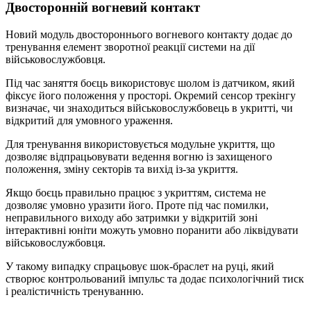
Двосторонній вогневий контакт
Новий модуль двостороннього вогневого контакту додає до
тренування елемент зворотної реакції системи на дії
військовослужбовця.
Під час заняття боєць використовує шолом із датчиком, який
фіксує його положення у просторі. Окремий сенсор трекінгу
визначає, чи знаходиться військовослужбовець в укритті, чи
відкритий для умовного ураження.
Для тренування використовується модульне укриття, що
дозволяє відпрацьовувати ведення вогню із захищеного
положення, зміну секторів та вихід із-за укриття.
Якщо боєць правильно працює з укриттям, система не
дозволяє умовно уразити його. Проте під час помилки,
неправильного виходу або затримки у відкритій зоні
інтерактивні юніти можуть умовно поранити або ліквідувати
військовослужбовця.
У такому випадку спрацьовує шок-браслет на руці, який
створює контрольований імпульс та додає психологічний тиск
і реалістичність тренуванню.