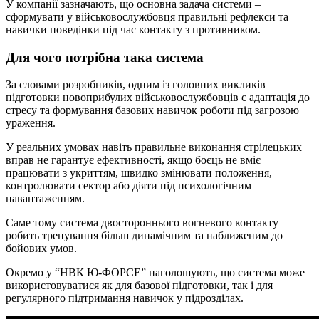
У компанії зазначають, що основна задача системи –
сформувати у військовослужбовця правильні рефлекси та
навички поведінки під час контакту з противником.
Для чого потрібна така система
За словами розробників, одним із головних викликів
підготовки новоприбулих військовослужбовців є адаптація до
стресу та формування базових навичок роботи під загрозою
ураження.
У реальних умовах навіть правильне виконання стрілецьких
вправ не гарантує ефективності, якщо боєць не вміє
працювати з укриттям, швидко змінювати положення,
контролювати сектор або діяти під психологічним
навантаженням.
Саме тому система двостороннього вогневого контакту
робить тренування більш динамічним та наближеним до
бойових умов.
Окремо у “НВК Ю-ФОРСЕ” наголошують, що система може
використовуватися як для базової підготовки, так і для
регулярного підтримання навичок у підрозділах.