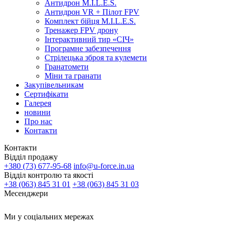
Антидрон M.I.L.E.S.
Антидрон VR + Пілот FPV
Комплект бійця M.I.L.E.S.
Тренажер FPV дрону
Інтерактивний тир «СІЧ»
Програмне забезпечення
Стрілецька зброя та кулемети
Гранатомети
Міни та гранати
Закупівельникам
Сертифікати
Галерея
новини
Про нас
Контакти
Контакти
Відділ продажу
+380 (73) 677-95-68
info@u-force.in.ua
Відділ контролю та якості
+38 (063) 845 31 01
+38 (063) 845 31 03
Месенджери
Ми у соціальних мережах