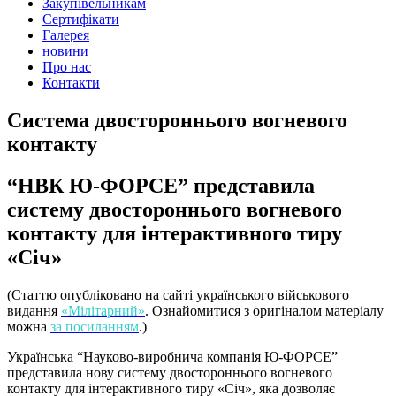
Закупівельникам
Сертифікати
Галерея
новини
Про нас
Контакти
Система двостороннього вогневого
контакту
“НВК Ю-ФОРСЕ” представила
систему двостороннього вогневого
контакту для інтерактивного тиру
«Січ»
(Статтю опубліковано на сайті українського військового
видання
«Мілітарний»
. Ознайомитися з оригіналом матеріалу
можна
за посиланням
.)
Українська “Науково-виробнича компанія Ю-ФОРСЕ”
представила нову систему двостороннього вогневого
контакту для інтерактивного тиру «Січ», яка дозволяє